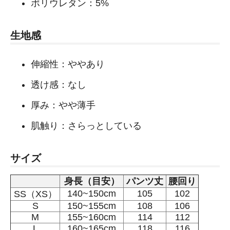
ポリウレタン：5%
生地感
伸縮性：ややあり
透け感：なし
厚み：やや薄手
肌触り：さらっとしている
サイズ
身長（目安）
パンツ丈
腰回り
140~150cm
105
102
SS（XS）
S
150~155cm
108
106
M
155~160cm
114
112
L
160~165cm
118
116