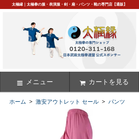
太極縁｜太極拳の服・表演服・剣・扇・パンツ・靴の専門店【通販】
メニュー
カートを見る
ホーム
>
激安アウトレット セール
>
パンツ