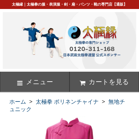
太極縁｜太極拳の服・表演服・剣・扇・パンツ・靴の専門店【通販】
メニュー
カートを見る
ホーム
>
太極拳 ポリネンチャイナ
>
無地チ
ュニック