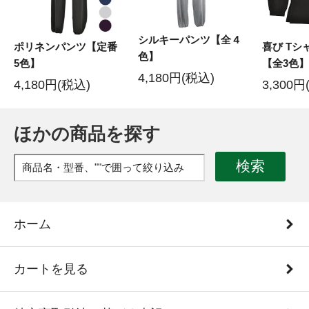
シルキーパンツ【全４
ポリネンパンツ【定番
喜び Tシ
色】
5色】
【全3色】
4,180円(税込)
4,180円(税込)
3,300円
ほかの商品を探す
検索
ホーム
カートを見る