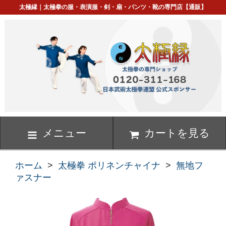
太極縁｜太極拳の服・表演服・剣・扇・パンツ・靴の専門店【通販】
メニュー
カートを見る
ホーム
>
太極拳 ポリネンチャイナ
>
無地フ
ァスナー