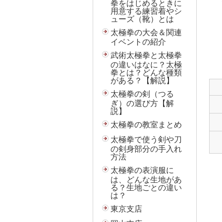
拳をはじめるときに
用意する練習着やシ
ューズ（靴）とは
太極拳の大会＆関連
イベントの紹介
武術太極拳と太極拳
の違いはなに？太極
拳とは？どんな種類
がある？【解説】
太極拳の剣（つる
ぎ）の選び方【解
説】
太極拳の教室まとめ
太極拳で使う剣や刀
の剣身部分の手入れ
方法
太極拳の表演服に
は、どんな生地があ
る？生地ごとの違い
は？
東京支店