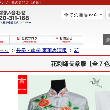
パンツ・靴の専門店【通販】
会
ーム
>
長拳・南拳 豪華表演服
>
花
花刺繍長拳服【全７色