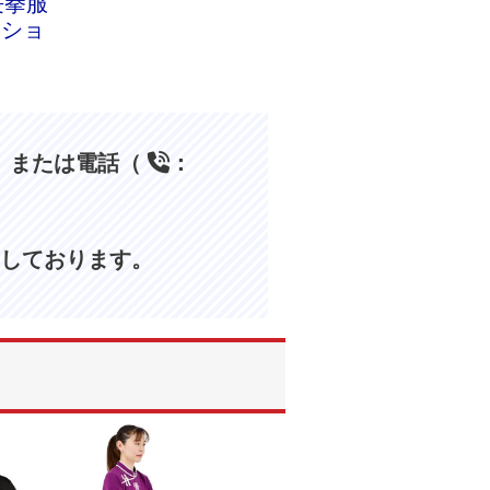
長拳服
ーショ
】
、または電話（
：
しております。