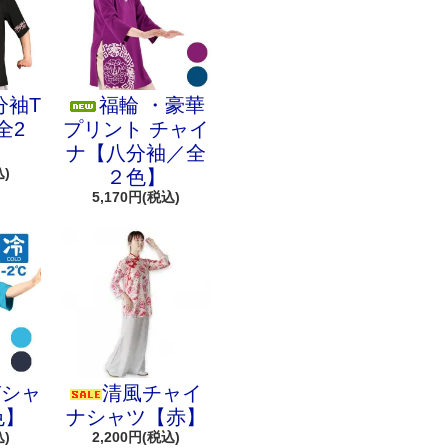
分袖T
福輪 ・豪華
全2
プリント チャイ
ナ【八分袖／全
込)
２色】
5,170円(税込)
Tシャ
清風チャイ
色】
ナシャツ【赤】
込)
2,200円(税込)