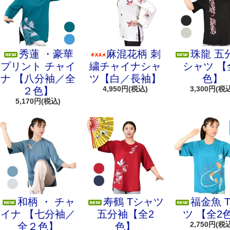
秀蓮 ・豪華
麻混花柄 刺
珠龍 五
プリント チャイ
繍チャイナシャ
シャツ 【
ナ 【八分袖／全
ツ【白／長袖】
色】
4,950円(税込)
3,300円(税
２色】
5,170円(税込)
和柄 ・ チャ
寿鶴 Tシャツ
福金魚 
イナ 【七分袖／
五分袖【全2
ツ 【全2
2,750円(税
全２色】
色】