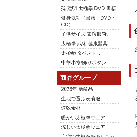
孫 建明 太極拳 DVD 書籍
健身気功（書籍・DVD・
CD）
子供サイズ 表演服/靴
太極拳 武術 健康器具
太極拳 タペストリー
中華小物/飾りボタン
商品グループ
2026年 新商品
生地で選ぶ表演服
速乾素材
暖かい太極拳ウェア
涼しい太極拳ウェア
自宅で太極拳を楽しもう