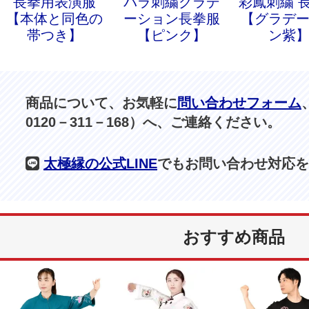
長拳用表演服
バラ刺繍グラデ
彩鳳刺繍 
【本体と同色の
ーション長拳服
【グラデ
帯つき】
【ピンク】
ン紫
商品について、お気軽に
問い合わせフォーム
0120－311－168）へ、ご連絡ください。
太極縁の公式LINE
でもお問い合わせ対応を
おすすめ商品