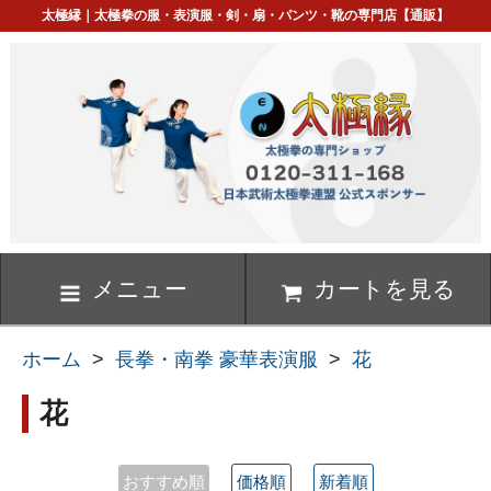
太極縁｜太極拳の服・表演服・剣・扇・パンツ・靴の専門店【通販】
メニュー
カートを見る
ホーム
>
長拳・南拳 豪華表演服
>
花
花
おすすめ順
価格順
新着順