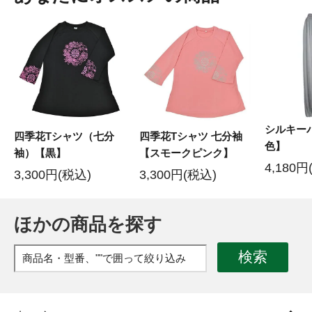
シルキー
四季花Tシャツ（七分
四季花Tシャツ 七分袖
色】
袖）【黒】
【スモークピンク】
4,180円
3,300円(税込)
3,300円(税込)
ほかの商品を探す
検索