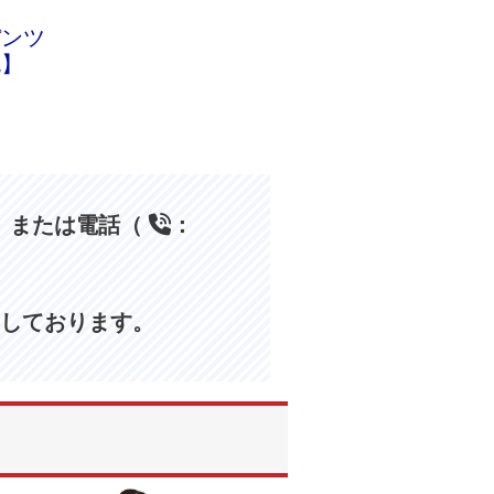
パンツ
色】
、または電話（
：
しております。