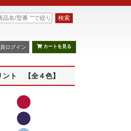
検索
カートを見る
員ログイン
リント 【全４色】