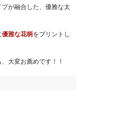
イプが融合した、優雅な太
に
優雅な花柄
をプリントし
も、大変お薦めです！！