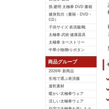
孫 建明 太極拳 DVD 書籍
健身気功（書籍・DVD・
CD）
子供サイズ 表演服/靴
太極拳 武術 健康器具
太極拳 タペストリー
中華小物/飾りボタン
商品グループ
2026年 新商品
生地で選ぶ表演服
速乾素材
暖かい太極拳ウェア
涼しい太極拳ウェア
自宅で太極拳を楽しもう