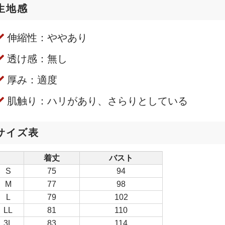
生地感
伸縮性：ややあり
透け感：無し
厚み：適度
肌触り：ハリがあり、さらりとしている
サイズ表
着丈
バスト
S
75
94
M
77
98
L
79
102
LL
81
110
3L
83
114