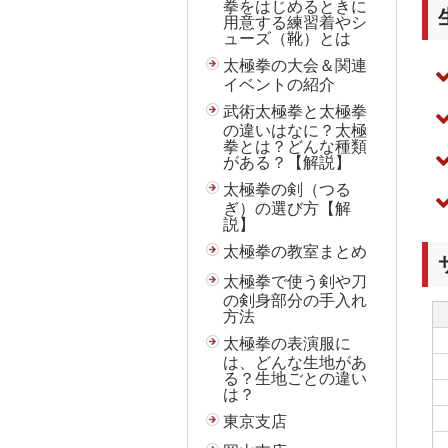
拳をはじめるときに
用意する練習着やシ
ューズ（靴）とは
太極拳の大会＆関連
イベントの紹介
武術太極拳と太極拳
の違いはなに？太極
拳とは？どんな種類
がある？【解説】
太極拳の剣（つる
ぎ）の選び方【解
説】
太極拳の教室まとめ
太極拳で使う剣や刀
の剣身部分の手入れ
方法
太極拳の表演服に
は、どんな生地があ
る？生地ごとの違い
は？
東京支店