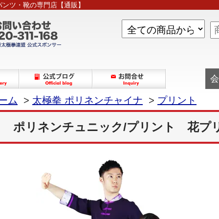
パンツ・靴の専門店【通販】
会
ーム
>
太極拳 ポリネンチャイナ
>
プリント
ポリネンチュニック/プリント 花プ