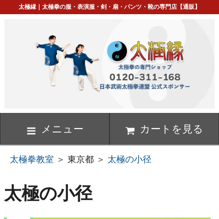
太極縁｜太極拳の服・表演服・剣・扇・パンツ・靴の専門店【通販】
メニュー
カートを見る
太極拳教室
＞ 東京都 ＞
太極の小径
太極の小径