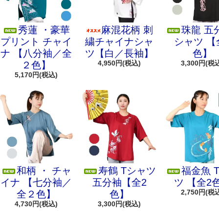
秀蓮 ・豪華
麻混花柄 刺
珠龍 五
プリント チャイ
繍チャイナシャ
シャツ 【
ナ 【八分袖／全
ツ【白／長袖】
色】
4,950円(税込)
3,300円(税
２色】
5,170円(税込)
和柄 ・ チャ
寿鶴 Tシャツ
福金魚 
イナ 【七分袖／
五分袖【全2
ツ 【全2
2,750円(税
全２色】
色】
4,730円(税込)
3,300円(税込)