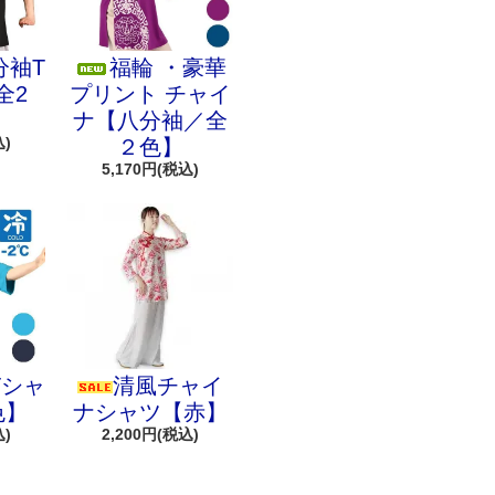
分袖T
福輪 ・豪華
全2
プリント チャイ
ナ【八分袖／全
込)
２色】
5,170円(税込)
Tシャ
清風チャイ
色】
ナシャツ【赤】
込)
2,200円(税込)