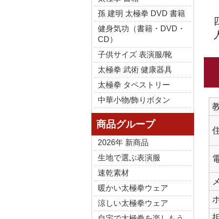
孫 建明 太極拳 DVD 書籍
健身気功（書籍・DVD・
CD）
子供サイズ 表演服/靴
太極拳 武術 健康器具
太極拳 タペストリー
中華小物/飾りボタン
商品グループ
2026年 新商品
生地で選ぶ表演服
速乾素材
暖かい太極拳ウェア
涼しい太極拳ウェア
自宅で太極拳を楽しもう