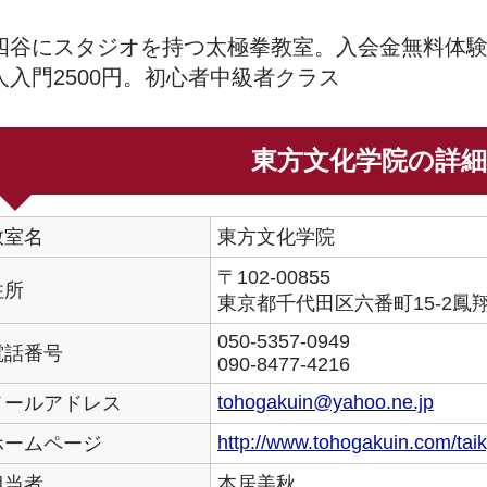
四谷にスタジオを持つ太極拳教室。入会金無料体験
人入門2500円。初心者中級者クラス
東方文化学院の詳細
教室名
東方文化学院
〒102-00855
住所
東京都千代田区六番町15-2鳳翔
050-5357-0949
電話番号
090-8477-4216
tohogakuin@yahoo.ne.jp
メールアドレス
http://www.tohogakuin.com/tai
ホームページ
担当者
本居美秋