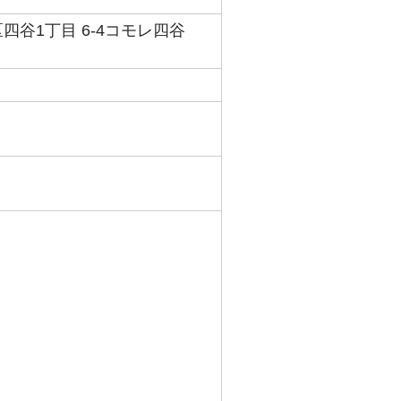
谷1丁目 6‐4コモレ四谷