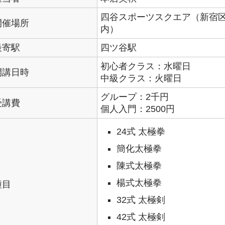
四谷スポーツスクエア（新宿区四
開催場所
内）
最寄駅
四ツ谷駅
初心者クラス：水曜日
開講日時
中級クラス：火曜日
グループ：2千円
受講費
個人入門：2500円
24式 太極拳
簡化太極拳
陳式太極拳
楊式太極拳
種目
32式 太極剣
42式 太極剣