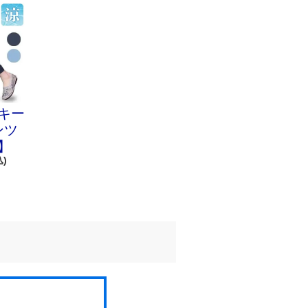
キー
ンツ
】
込)