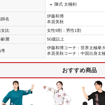
陳式 太極剣
伊藤和博
講師名
本居美秋
男女比
女性9割：男性1割
年齢層
50歳以上
伊藤和博コーチ：世界太極拳
備考
本居美秋コーチ：中国出身太極
おすすめ商品