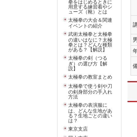
拳をはじめるときに
用意する練習着やシ
ューズ（靴）とは
太極拳の大会＆関連
イベントの紹介
武術太極拳と太極拳
の違いはなに？太極
拳とは？どんな種類
がある？【解説】
太極拳の剣（つる
ぎ）の選び方【解
説】
太極拳の教室まとめ
太極拳で使う剣や刀
の剣身部分の手入れ
方法
太極拳の表演服に
は、どんな生地があ
る？生地ごとの違い
は？
東京支店