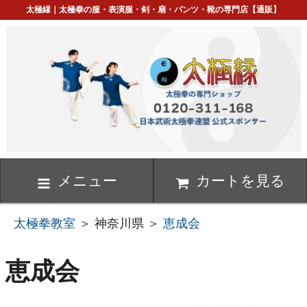
太極縁｜太極拳の服・表演服・剣・扇・パンツ・靴の専門店【通販】
メニュー
カートを見る
太極拳教室
＞ 神奈川県 ＞
恵成会
恵成会