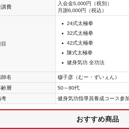
入会金5,000円（税別）
受講費
月謝6,000円（税込）
24式太極拳
32式太極拳
42式太極拳
種目
陳式太極拳
健身気功 全功法
講師名
穆子彦（むー・ずいぇん）
年齢層
50～80代
備考
健身気功指導員養成コース参
おすすめ商品