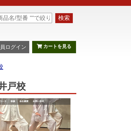
検索
カートを見る
員ログイン
校
井戸校