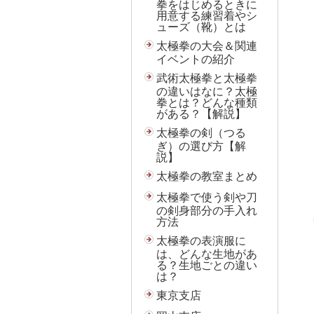
拳をはじめるときに
用意する練習着やシ
ューズ（靴）とは
太極拳の大会＆関連
イベントの紹介
武術太極拳と太極拳
の違いはなに？太極
拳とは？どんな種類
がある？【解説】
太極拳の剣（つる
ぎ）の選び方【解
説】
太極拳の教室まとめ
太極拳で使う剣や刀
の剣身部分の手入れ
方法
太極拳の表演服に
は、どんな生地があ
る？生地ごとの違い
は？
東京支店