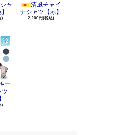
Tシャ
清風チャイ
色】
ナシャツ【赤】
込)
2,200円(税込)
キー
ンツ
】
込)