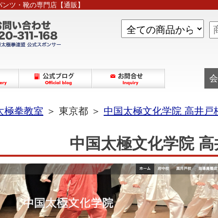
パンツ・靴の専門店【通販】
会
太極拳教室
＞ 東京都 ＞
中国太極文化学院 高井戸
中国太極文化学院 高