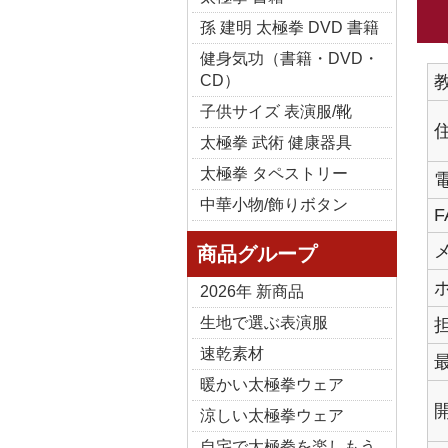
孫 建明 太極拳 DVD 書籍
健身気功（書籍・DVD・
CD）
子供サイズ 表演服/靴
太極拳 武術 健康器具
太極拳 タペストリー
中華小物/飾りボタン
F
商品グループ
2026年 新商品
生地で選ぶ表演服
速乾素材
暖かい太極拳ウェア
涼しい太極拳ウェア
自宅で太極拳を楽しもう