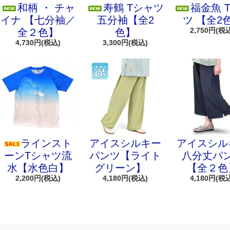
和柄 ・ チャ
寿鶴 Tシャツ
福金魚 
イナ 【七分袖／
五分袖【全2
ツ 【全2
2,750円(税
全２色】
色】
4,730円(税込)
3,300円(税込)
ラインスト
アイスシルキー
アイスシル
ーンTシャツ流
パンツ【ライト
八分丈パ
水【水色白】
グリーン】
【全２色
2,200円(税込)
4,180円(税込)
4,180円(税