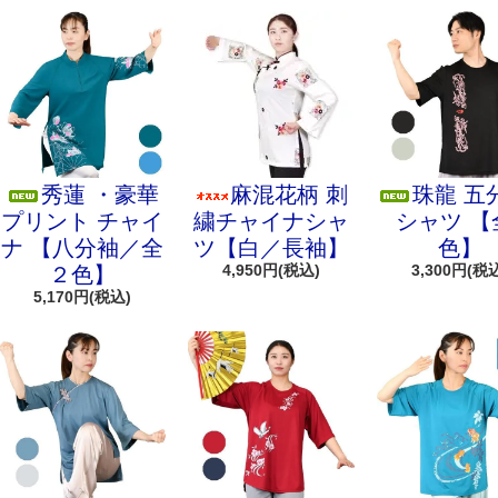
秀蓮 ・豪華
麻混花柄 刺
珠龍 五
プリント チャイ
繍チャイナシャ
シャツ 【
ナ 【八分袖／全
ツ【白／長袖】
色】
4,950円(税込)
3,300円(税
２色】
5,170円(税込)