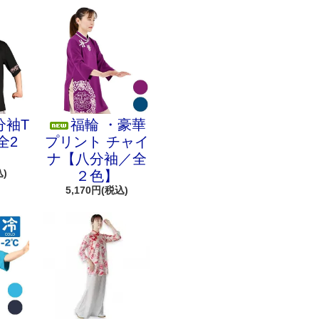
分袖T
福輪 ・豪華
全2
プリント チャイ
ナ【八分袖／全
込)
２色】
5,170円(税込)