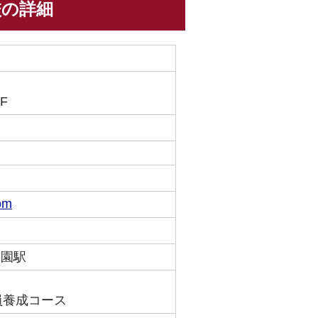
校の詳細
F
om
公園駅
員養成コース