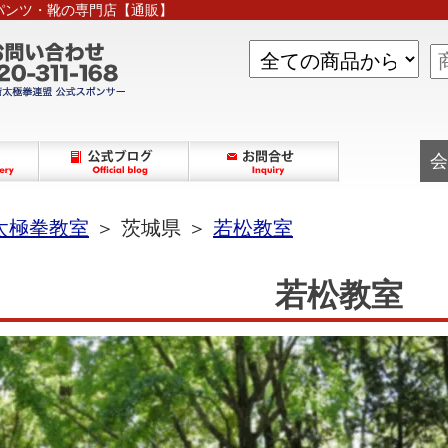
パンツ・靴の専門店【通販】
会
太極拳教室
＞ 茨城県 ＞
若松教室
若松教室