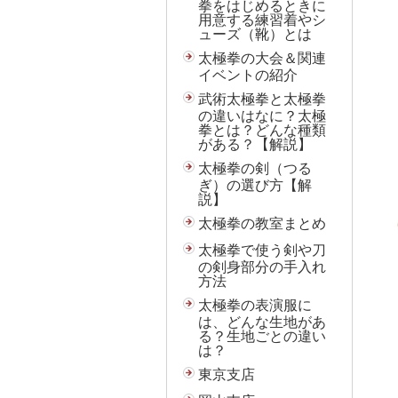
拳をはじめるときに
用意する練習着やシ
ューズ（靴）とは
太極拳の大会＆関連
イベントの紹介
武術太極拳と太極拳
の違いはなに？太極
拳とは？どんな種類
がある？【解説】
太極拳の剣（つる
ぎ）の選び方【解
説】
太極拳の教室まとめ
太極拳で使う剣や刀
の剣身部分の手入れ
方法
太極拳の表演服に
は、どんな生地があ
る？生地ごとの違い
は？
東京支店