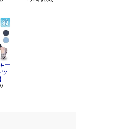
キー
ンツ
】
込)