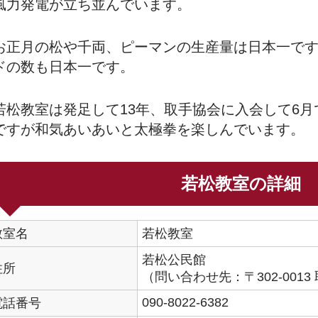
風力発電が立ち並んでいます。
お正月の松や千両、ピーマンの生産量は日本一で
ドの数も日本一です。
若松教室は発足して13年、取手協会に入会して6月
ですが和気あいあいと太極拳を楽しんでいます。
若松教室の詳細
教室名
若松教室
若松公民館
住所
（問い合わせ先：〒302-0013 取
090-8022-6382
電話番号