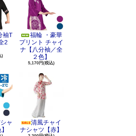
分袖T
福輪 ・豪華
全2
プリント チャイ
ナ【八分袖／全
込)
２色】
5,170円(税込)
Tシャ
清風チャイ
色】
ナシャツ【赤】
込)
2,200円(税込)