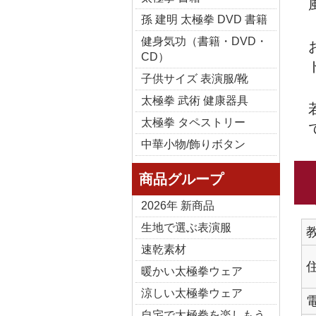
孫 建明 太極拳 DVD 書籍
健身気功（書籍・DVD・
CD）
子供サイズ 表演服/靴
太極拳 武術 健康器具
太極拳 タペストリー
中華小物/飾りボタン
商品グループ
2026年 新商品
生地で選ぶ表演服
速乾素材
暖かい太極拳ウェア
涼しい太極拳ウェア
自宅で太極拳を楽しもう