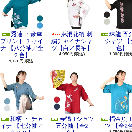
秀蓮 ・豪華
麻混花柄 刺
珠龍 五
プリント チャイ
繍チャイナシャ
シャツ 【
ナ 【八分袖／全
ツ【白／長袖】
色】
4,950円(税込)
3,300円(税
２色】
5,170円(税込)
和柄 ・ チャ
寿鶴 Tシャツ
福金魚 
イナ 【七分袖／
五分袖【全2
ツ 【全2
2,750円(税