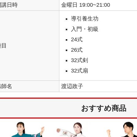
開講日時
金曜日 19:00~21:00
導引養生功
入門・初級
24式
種目
26式
32式剣
32式扇
講師名
渡辺政子
おすすめ商品