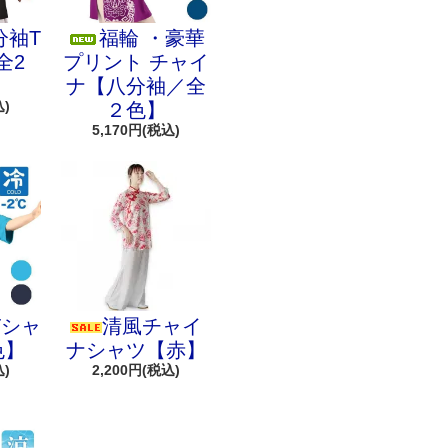
分袖T
福輪 ・豪華
全2
プリント チャイ
ナ【八分袖／全
込)
２色】
5,170円(税込)
Tシャ
清風チャイ
色】
ナシャツ【赤】
込)
2,200円(税込)