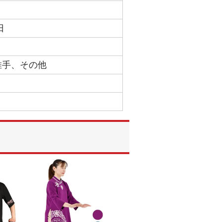
日
推手、その他