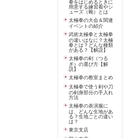
拳をはじめるときに
用意する練習着やシ
ューズ（靴）とは
太極拳の大会＆関連
イベントの紹介
武術太極拳と太極拳
の違いはなに？太極
拳とは？どんな種類
がある？【解説】
太極拳の剣（つる
ぎ）の選び方【解
説】
太極拳の教室まとめ
太極拳で使う剣や刀
の剣身部分の手入れ
方法
太極拳の表演服に
は、どんな生地があ
る？生地ごとの違い
は？
東京支店