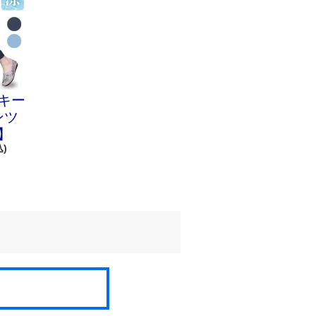
キー
ンツ
】
込)