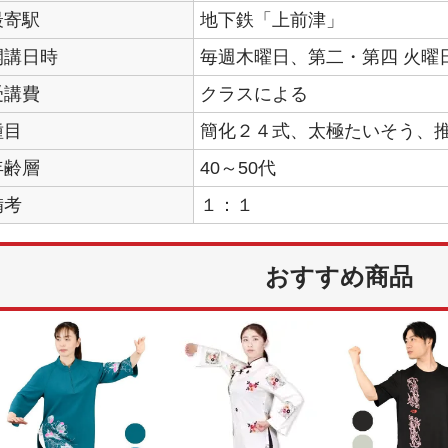
最寄駅
地下鉄「上前津」
開講日時
毎週木曜日、第二・第四 火曜
受講費
クラスによる
種目
簡化２４式、太極たいそう、
年齢層
40～50代
備考
１：１
おすすめ商品