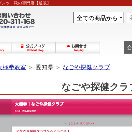
パンツ・靴の専門店【通販】
会
太極拳教室
＞ 愛知県 ＞
なごや探健クラブ
なごや探健クラ