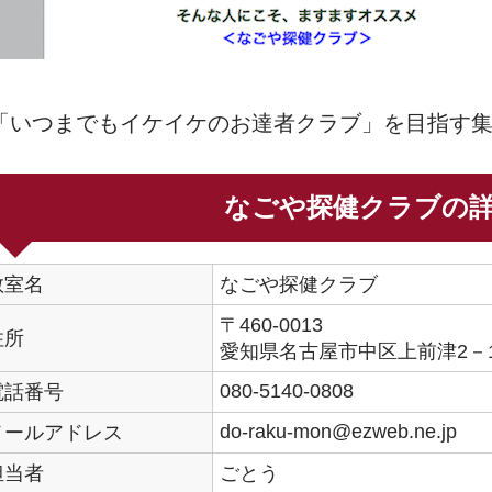
「いつまでもイケイケのお達者クラブ」を目指す
なごや探健クラブの
教室名
なごや探健クラブ
〒460-0013
住所
愛知県名古屋市中区上前津2－1
080-5140-0808
電話番号
do-raku-mon@ezweb.ne.jp
メールアドレス
担当者
ごとう