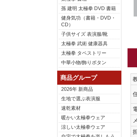
孫 建明 太極拳 DVD 書籍
健身気功（書籍・DVD・
CD）
子供サイズ 表演服/靴
太極拳 武術 健康器具
太極拳 タペストリー
中華小物/飾りボタン
商品グループ
2026年 新商品
生地で選ぶ表演服
速乾素材
暖かい太極拳ウェア
涼しい太極拳ウェア
自宅で太極拳を楽しもう