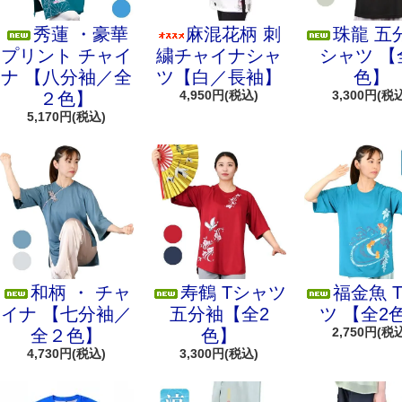
秀蓮 ・豪華
麻混花柄 刺
珠龍 五
プリント チャイ
繍チャイナシャ
シャツ 【
ナ 【八分袖／全
ツ【白／長袖】
色】
4,950円(税込)
3,300円(税
２色】
5,170円(税込)
和柄 ・ チャ
寿鶴 Tシャツ
福金魚 
イナ 【七分袖／
五分袖【全2
ツ 【全2
2,750円(税
全２色】
色】
4,730円(税込)
3,300円(税込)