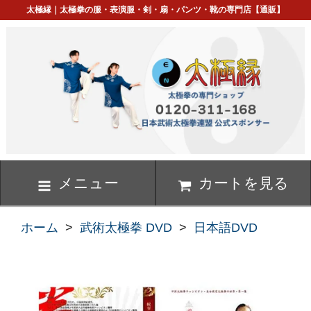
太極縁｜太極拳の服・表演服・剣・扇・パンツ・靴の専門店【通販】
メニュー
カートを見る
ホーム
>
武術太極拳 DVD
>
日本語DVD