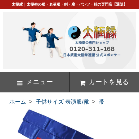
太極縁｜太極拳の服・表演服・剣・扇・パンツ・靴の専門店【通販】
メニュー
カートを見る
ホーム
>
子供サイズ 表演服/靴
>
帯