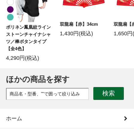
双龍扇【赤】34cm
双龍扇【赤
ポリネン鳳凰紋ライン
1,430円(税込)
1,650円
ストーンチャイナシャ
ツ／棒ボタンタイプ
【全4色】
4,290円(税込)
ほかの商品を探す
検索
ホーム