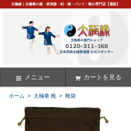
太極縁｜太極拳の服・表演服・剣・扇・パンツ・靴の専門店【通販】
メニュー
カートを見る
ホーム
>
太極拳 靴
>
靴袋