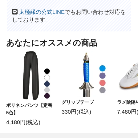
太極縁の公式LINE
でもお問い合わせ対応を
しております。
あなたにオススメの商品
グリップテープ
ラメ陰陽
ポリネンパンツ【定番
330円(税込)
7,480円
5色】
4,180円(税込)