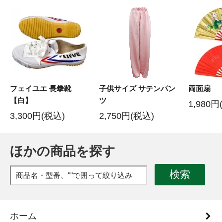
フェイユエ 長拳靴
子供サイズ サテンパン
両面扇
【白】
ツ
1,980円
3,300円(税込)
2,750円(税込)
ほかの商品を探す
検索
ホーム