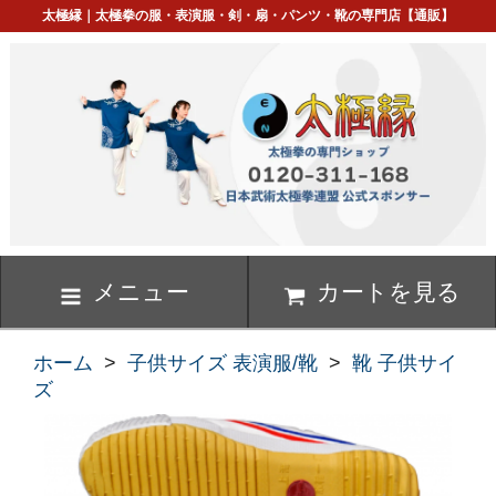
太極縁｜太極拳の服・表演服・剣・扇・パンツ・靴の専門店【通販】
メニュー
カートを見る
ホーム
>
子供サイズ 表演服/靴
>
靴 子供サイ
ズ