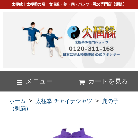
太極縁｜太極拳の服・表演服・剣・扇・パンツ・靴の専門店【通販】
メニュー
カートを見る
ホーム
>
太極拳 チャイナシャツ
>
鹿の子
（刺繍）