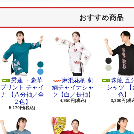
おすすめ商品
秀蓮 ・豪華
麻混花柄 刺
珠龍 五
プリント チャイ
繍チャイナシャ
シャツ 【
ナ 【八分袖／全
ツ【白／長袖】
色】
4,950円(税込)
3,300円(税
２色】
5,170円(税込)