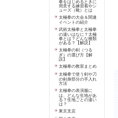
拳をはじめるときに
用意する練習着やシ
ューズ（靴）とは
太極拳の大会＆関連
イベントの紹介
武術太極拳と太極拳
の違いはなに？太極
拳とは？どんな種類
がある？【解説】
太極拳の剣（つる
ぎ）の選び方【解
説】
太極拳の教室まとめ
太極拳で使う剣や刀
の剣身部分の手入れ
方法
太極拳の表演服に
は、どんな生地があ
る？生地ごとの違い
は？
東京支店