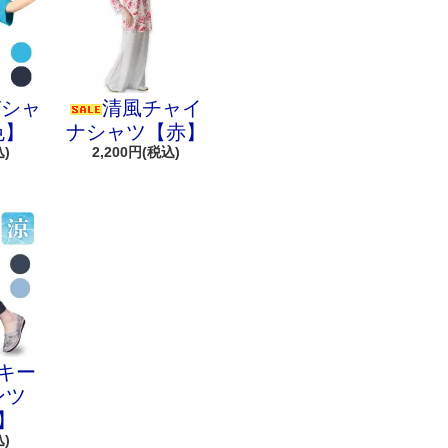
Tシャ
清風チャイ
色】
ナシャツ【赤】
込)
2,200円(税込)
キー
ンツ
】
込)