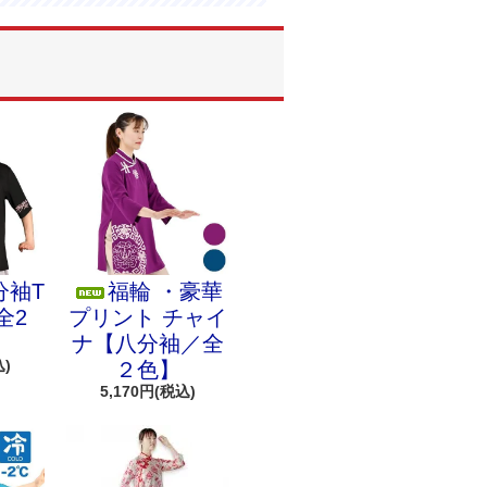
分袖T
福輪 ・豪華
全2
プリント チャイ
ナ【八分袖／全
込)
２色】
5,170円(税込)