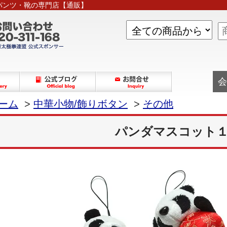
パンツ・靴の専門店【通販】
会
ーム
>
中華小物/飾りボタン
>
その他
パンダマスコット