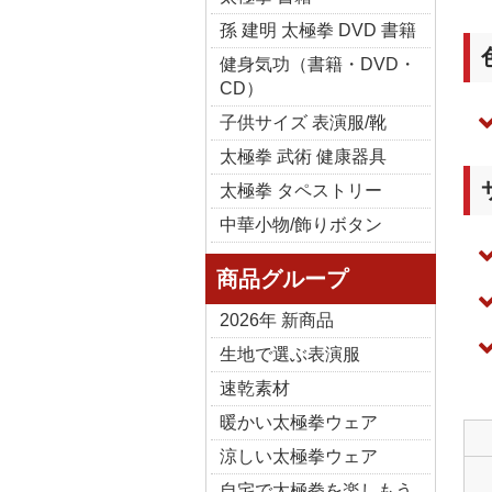
孫 建明 太極拳 DVD 書籍
健身気功（書籍・DVD・
CD）
子供サイズ 表演服/靴
太極拳 武術 健康器具
太極拳 タペストリー
中華小物/飾りボタン
商品グループ
2026年 新商品
生地で選ぶ表演服
速乾素材
暖かい太極拳ウェア
涼しい太極拳ウェア
自宅で太極拳を楽しもう