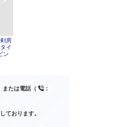
ー剣房
しタイ
ピン
、または電話（
：
しております。