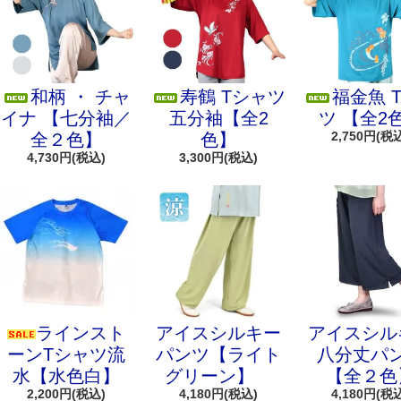
和柄 ・ チャ
寿鶴 Tシャツ
福金魚 
イナ 【七分袖／
五分袖【全2
ツ 【全2
2,750円(税
全２色】
色】
4,730円(税込)
3,300円(税込)
ラインスト
アイスシルキー
アイスシル
ーンTシャツ流
パンツ【ライト
八分丈パ
水【水色白】
グリーン】
【全２色
2,200円(税込)
4,180円(税込)
4,180円(税