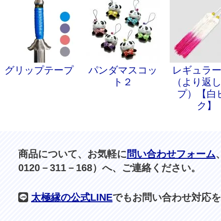
グリップテープ
パンダマスコッ
レギュラ
ト２
（より返
プ）【白
ク】
商品について、お気軽に
問い合わせフォーム
0120－311－168）へ、ご連絡ください。
太極縁の公式LINE
でもお問い合わせ対応を