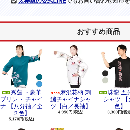
太極縁の公式LINE
でもお問い合わせ対応を
おすすめ商品
秀蓮 ・豪華
麻混花柄 刺
珠龍 五
プリント チャイ
繍チャイナシャ
シャツ 【
ナ 【八分袖／全
ツ【白／長袖】
色】
4,950円(税込)
3,300円(税
２色】
5,170円(税込)