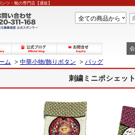
パンツ・靴の専門店【通販】
会
ーム
>
中華小物/飾りボタン
>
バッグ
刺繍ミニポシェッ