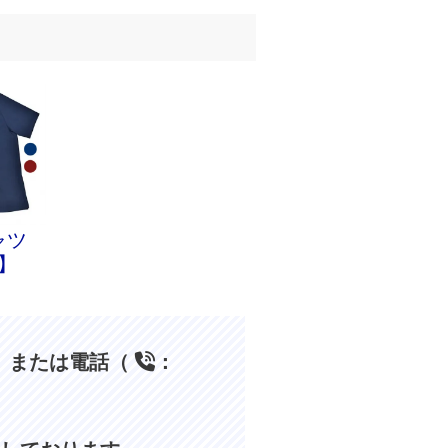
ャツ
】
、または電話（
：