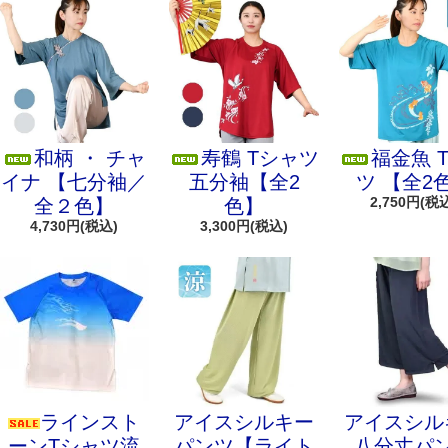
和柄 ・ チャ
寿鶴 Tシャツ
福金魚 
イナ 【七分袖／
五分袖【全2
ツ 【全2
2,750円(税
全２色】
色】
4,730円(税込)
3,300円(税込)
ラインスト
アイスシルキー
アイスシル
ーンTシャツ流
パンツ【ライト
八分丈パ