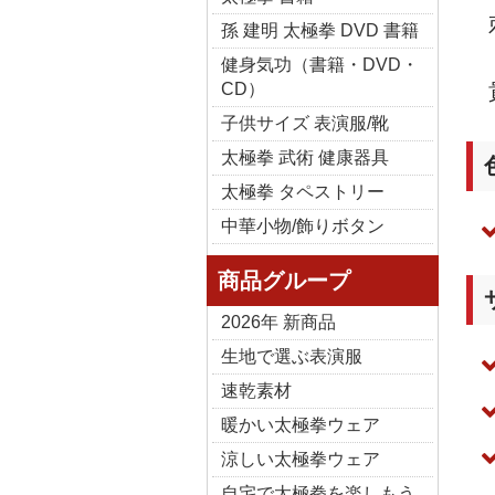
孫 建明 太極拳 DVD 書籍
健身気功（書籍・DVD・
CD）
子供サイズ 表演服/靴
太極拳 武術 健康器具
太極拳 タペストリー
中華小物/飾りボタン
商品グループ
2026年 新商品
生地で選ぶ表演服
速乾素材
暖かい太極拳ウェア
涼しい太極拳ウェア
自宅で太極拳を楽しもう