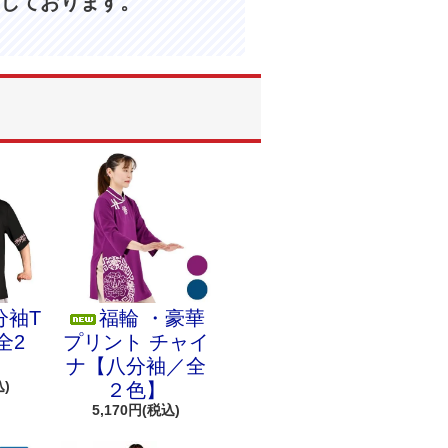
しております。
分袖T
福輪 ・豪華
全2
プリント チャイ
ナ【八分袖／全
込)
２色】
5,170円(税込)