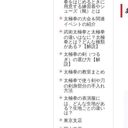
拳をはじめるときに
用意する練習着やシ
ューズ（靴）とは
太極拳の大会＆関連
イベントの紹介
武術太極拳と太極拳
の違いはなに？太極
拳とは？どんな種類
がある？【解説】
太極拳の剣（つる
ぎ）の選び方【解
説】
太極拳の教室まとめ
太極拳で使う剣や刀
の剣身部分の手入れ
方法
太極拳の表演服に
は、どんな生地があ
る？生地ごとの違い
は？
東京支店