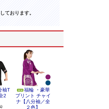
しております。
分袖T
福輪 ・豪華
全2
プリント チャイ
ナ【八分袖／全
込)
２色】