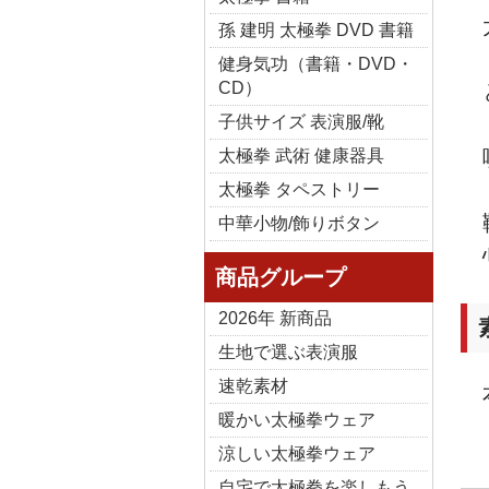
孫 建明 太極拳 DVD 書籍
健身気功（書籍・DVD・
CD）
子供サイズ 表演服/靴
太極拳 武術 健康器具
太極拳 タペストリー
中華小物/飾りボタン
商品グループ
2026年 新商品
生地で選ぶ表演服
速乾素材
暖かい太極拳ウェア
涼しい太極拳ウェア
自宅で太極拳を楽しもう