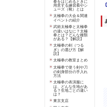
拳をはじめるときに
用意する練習着やシ
ューズ（靴）とは
太極拳の大会＆関連
イベントの紹介
武術太極拳と太極拳
の違いはなに？太極
拳とは？どんな種類
がある？【解説】
太極拳の剣（つる
ぎ）の選び方【解
説】
太極拳の教室まとめ
太極拳で使う剣や刀
の剣身部分の手入れ
方法
太極拳の表演服に
は、どんな生地があ
る？生地ごとの違い
は？
東京支店