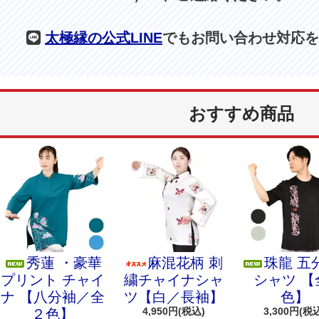
太極縁の公式LINE
でもお問い合わせ対応を
おすすめ商品
秀蓮 ・豪華
麻混花柄 刺
珠龍 五
プリント チャイ
繍チャイナシャ
シャツ 【
ナ 【八分袖／全
ツ【白／長袖】
色】
4,950円(税込)
3,300円(税
２色】