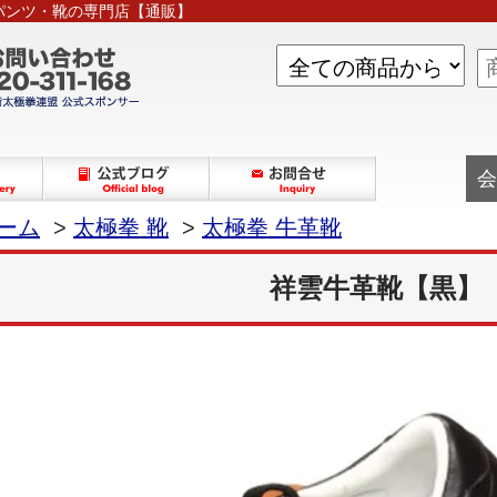
パンツ・靴の専門店【通販】
会
ーム
>
太極拳 靴
>
太極拳 牛革靴
祥雲牛革靴【黒】