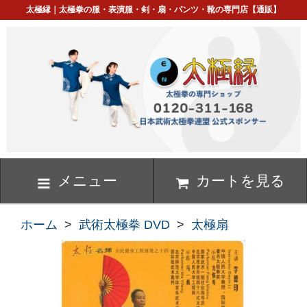
太極縁｜太極拳の服・表演服・剣・扇・パンツ・靴の専門店【通販】
メニュー
カートを見る
ホーム
>
武術太極拳 DVD
>
太極扇