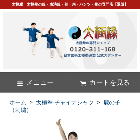
太極縁｜太極拳の服・表演服・剣・扇・パンツ・靴の専門店【通販】
メニュー
カートを見る
ホーム
>
太極拳 チャイナシャツ
>
鹿の子
（刺繍）