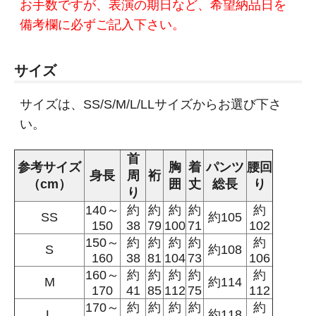
お手数ですが、表演の期日など、希望納品日を
備考欄に必ずご記入下さい。
サイズ
サイズは、SS/S/M/L/LLサイズからお選び下さ
い。
首
参考サイズ
胸
着
パンツ
腰回
身長
周
裄
（cm）
囲
丈
総長
り
り
140～
約
約
約
約
約
SS
約105
150
38
79
100
71
102
150～
約
約
約
約
約
S
約108
160
38
81
104
73
106
160～
約
約
約
約
約
M
約114
170
41
85
112
75
112
170～
約
約
約
約
約
L
約118