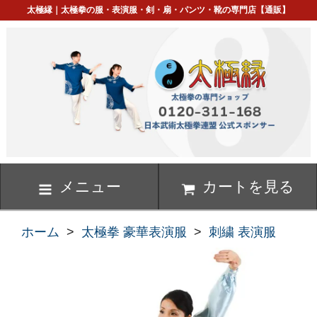
太極縁｜太極拳の服・表演服・剣・扇・パンツ・靴の専門店【通販】
メニュー
カートを見る
ホーム
>
太極拳 豪華表演服
>
刺繍 表演服