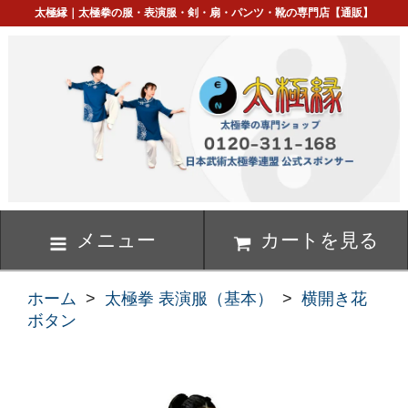
太極縁｜太極拳の服・表演服・剣・扇・パンツ・靴の専門店【通販】
メニュー
カートを見る
ホーム
>
太極拳 表演服（基本）
>
横開き花
ボタン