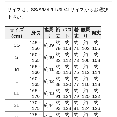
サイズは、SS/S/M/L/LL/3L/4Lサイズからお選び
下さい。
サイズ
襟周
裄
バス
着
腰周
身長
裾丈
（cm）
り
丈
ト
丈
り
145～
約
約
約
約
約
SS
約39
150
79
108
71
102
105
150～
約
約
約
約
約
S
約40
155
82
112
73
106
108
155～
約
約
約
約
約
M
約41
160
85
116
75
112
114
160～
約
約
約
約
約
L
約42
165
88
120
77
116
118
165～
約
約
約
約
約
LL
約43
170
91
124
79
120
122
170～
約
約
約
約
約
3L
約44
175
93
128
81
124
126
175～
約
約
約
約
約