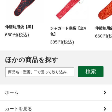
伸縮剣用袋【黒】
ジャガード扇袋【全4
伸縮剣用
色】
660円(税込)
660円(
385円(税込)
ほかの商品を探す
検索
ホーム
カートを見る