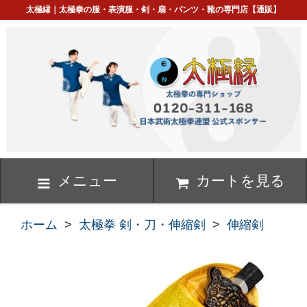
太極縁｜太極拳の服・表演服・剣・扇・パンツ・靴の専門店【通販】
メニュー
カートを見る
ホーム
>
太極拳 剣・刀・伸縮剣
>
伸縮剣