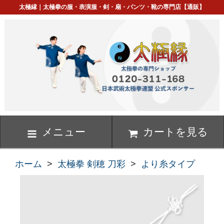
太極縁｜太極拳の服・表演服・剣・扇・パンツ・靴の専門店【通販】
メニュー
カートを見る
ホーム
>
太極拳 剣穂 刀彩
>
より糸タイプ