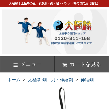
太極縁｜太極拳の服・表演服・剣・扇・パンツ・靴の専門店【通販】
メニュー
カートを見る
ホーム
>
太極拳 剣・刀・伸縮剣
>
伸縮剣