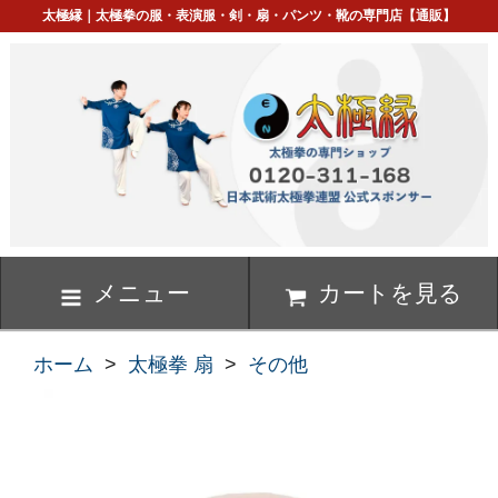
太極縁｜太極拳の服・表演服・剣・扇・パンツ・靴の専門店【通販】
メニュー
カートを見る
ホーム
>
太極拳 扇
>
その他