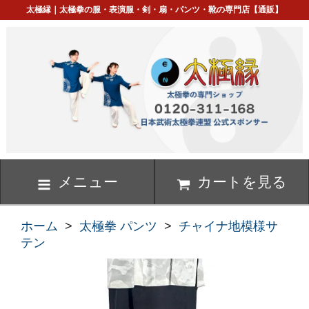
太極縁｜太極拳の服・表演服・剣・扇・パンツ・靴の専門店【通販】
メニュー
カートを見る
ホーム
>
太極拳 パンツ
>
チャイナ地模様サ
テン