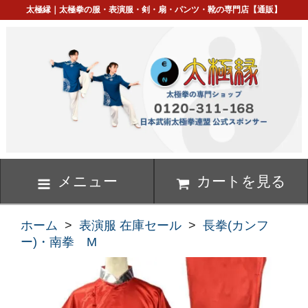
太極縁｜太極拳の服・表演服・剣・扇・パンツ・靴の専門店【通販】
メニュー
カートを見る
ホーム
>
表演服 在庫セール
>
長拳(カンフ
ー)・南拳 M