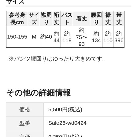
サイズ
参考身
サイ
襟周
裄
バス
腰回
裾
帯
着丈
長cm
ズ
り
丈
ト
り
丈
丈
約
約
約
約
約
約
150-155
M
約40
75〜
44
118
134
110
396
93
※パンツ腰回りはゆったり大きめです。
その他の詳細情報
価格
5,500円(税込)
Sale26-wd0424
型番
定価
9,350円(税込)