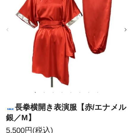
長拳横開き表演服【赤/エナメル
銀／M】
5,500円(税込)