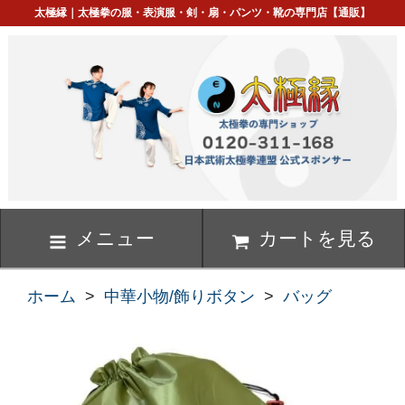
太極縁｜太極拳の服・表演服・剣・扇・パンツ・靴の専門店【通販】
メニュー
カートを見る
ホーム
>
中華小物/飾りボタン
>
バッグ