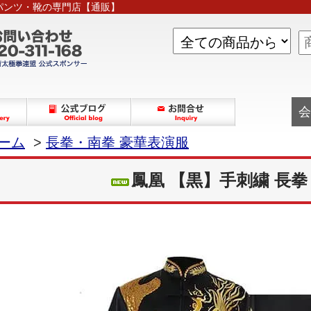
パンツ・靴の専門店【通販】
会
ーム
>
長拳・南拳 豪華表演服
鳳凰 【黒】手刺繍 長拳