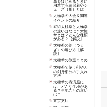
拳をはじめるときに
用意する練習着やシ
ューズ（靴）とは
太極拳の大会＆関連
イベントの紹介
武術太極拳と太極拳
の違いはなに？太極
拳とは？どんな種類
がある？【解説】
太極拳の剣（つる
ぎ）の選び方【解
説】
太極拳の教室まとめ
太極拳で使う剣や刀
の剣身部分の手入れ
方法
太極拳の表演服に
は、どんな生地があ
る？生地ごとの違い
は？
東京支店