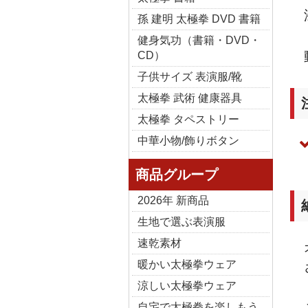
孫 建明 太極拳 DVD 書籍
健身気功（書籍・DVD・
CD）
子供サイズ 表演服/靴
太極拳 武術 健康器具
太極拳 タペストリー
中華小物/飾りボタン
商品グループ
2026年 新商品
生地で選ぶ表演服
速乾素材
暖かい太極拳ウェア
涼しい太極拳ウェア
自宅で太極拳を楽しもう