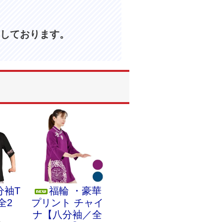
しております。
分袖T
福輪 ・豪華
全2
プリント チャイ
ナ【八分袖／全