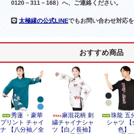
0120－311－168）へ、ご連絡ください。
太極縁の公式LINE
でもお問い合わせ対応を
おすすめ商品
秀蓮 ・豪華
麻混花柄 刺
珠龍 五
プリント チャイ
繍チャイナシャ
シャツ 【
ナ 【八分袖／全
ツ【白／長袖】
色】