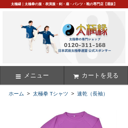
太極縁｜太極拳の服・表演服・剣・扇・パンツ・靴の専門店【通販】
メニュー
カートを見る
ホーム
>
太極拳 Tシャツ
>
速乾（長袖）