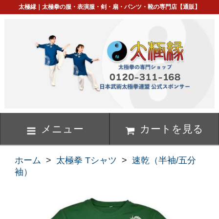
太極縁｜太極拳の服・表演服・剣・扇・パンツ・靴の専門店【通販】
メニュー
カートを見る
ホーム
>
太極拳 Tシャツ
>
速乾（半袖/五分
袖）