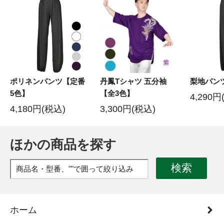
ポリネンパンツ【定番
丹鳳Tシャツ 五分袖
梨地パン
5色】
【全3色】
4,290円
4,180円(税込)
3,300円(税込)
ほかの商品を探す
検索
ホーム