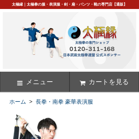
太極縁｜太極拳の服・表演服・剣・扇・パンツ・靴の専門店【通販】
メニュー
カートを見る
ホーム
>
長拳・南拳 豪華表演服