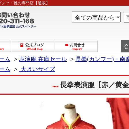
パンツ・靴の専門店【通販】
会
ーム
>
表演服 在庫セール
>
長拳(カンフー)・南拳
ーム
>
大きいサイズ
長拳表演服【赤／黄金