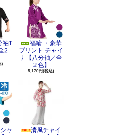
分袖T
福輪 ・豪華
全2
プリント チャイ
ナ【八分袖／全
込)
２色】
5,170円(税込)
Tシャ
清風チャイ