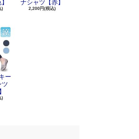
色】
ナシャツ【赤】
込)
2,200円(税込)
キー
ンツ
】
込)