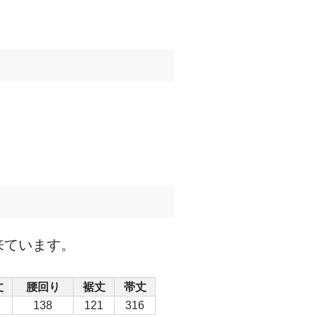
来ています。
丈
腰回り
裾丈
帯丈
138
121
316