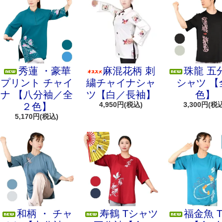
秀蓮 ・豪華
麻混花柄 刺
珠龍 五
プリント チャイ
繍チャイナシャ
シャツ 【
ナ 【八分袖／全
ツ【白／長袖】
色】
4,950円(税込)
3,300円(税
２色】
5,170円(税込)
和柄 ・ チャ
寿鶴 Tシャツ
福金魚 