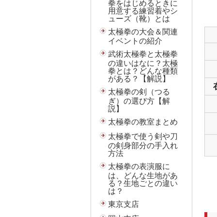
拳をはじめるときに
用意する練習着やシ
ューズ（靴）とは
太極拳の大会＆関連
イベントの紹介
武術太極拳と太極拳
の違いはなに？太極
拳とは？どんな種類
がある？【解説】
太極拳の剣（つる
ぎ）の選び方【解
説】
太極拳の教室まとめ
太極拳で使う剣や刀
の剣身部分の手入れ
方法
太極拳の表演服に
は、どんな生地があ
る？生地ごとの違い
は？
東京支店