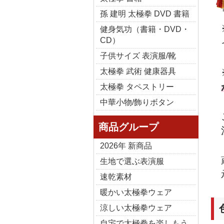
孫 建明 太極拳 DVD 書籍
健身気功（書籍・DVD・
CD）
子供サイズ 表演服/靴
太極拳 武術 健康器具
太極拳 タペストリー
中華小物/飾りボタン
商品グループ
2026年 新商品
生地で選ぶ表演服
速乾素材
暖かい太極拳ウェア
涼しい太極拳ウェア
自宅で太極拳を楽しもう