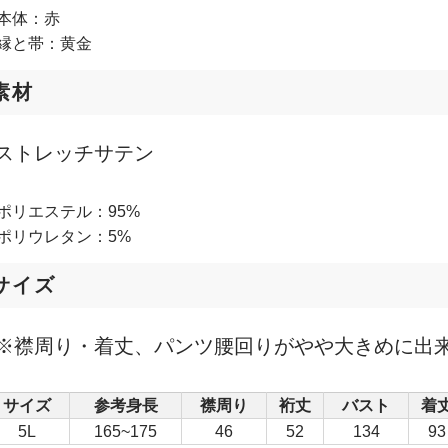
本体：赤
縁と帯：黄金
素材
ストレッチサテン
ポリエステル：95%
ポリウレタン：5%
サイズ
※襟周り・着丈、パンツ腰回りがやや大きめに出
サイズ
参考身長
襟周り
裄丈
バスト
着
5L
165~175
46
52
134
93