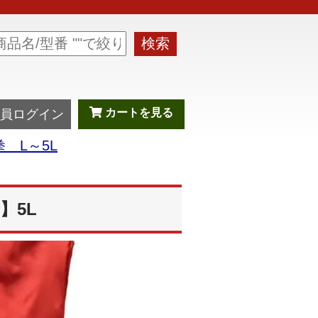
検索
カートを見る
員ログイン
 L～5L
】5L