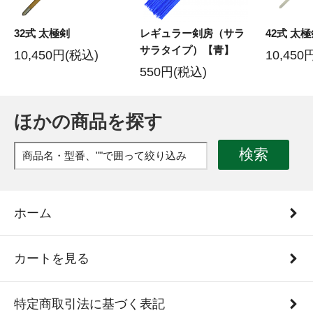
32式 太極剣
レギュラー剣房（サラ
42式 太
サラタイプ）【青】
10,450円(税込)
10,450
550円(税込)
ほかの商品を探す
検索
ホーム
カートを見る
特定商取引法に基づく表記