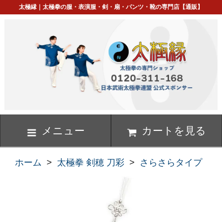
太極縁｜太極拳の服・表演服・剣・扇・パンツ・靴の専門店【通販】
メニュー
カートを見る
ホーム
>
太極拳 剣穂 刀彩
>
さらさらタイプ