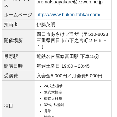
orematsuayakare@ezweb.ne.jp
ス
https://www.buken-tohkai.com/
ホームページ
担当者
伊藤英明
四日市あさけプラザ（〒510-8028
開催場所
三重県四日市市下之宮町２９６－
１）
最寄駅
近鉄名古屋線富田駅 下車15分
開講日時
毎週土曜日 19:00～20:45
受講費
入会金5.000円／月会費5.000円
24式太極拳
陳式太極拳
楊式太極拳
32式 太極剣
種目
長拳