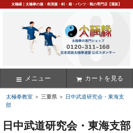
太極縁｜太極拳の服・表演服・剣・扇・パンツ・靴の専門店【通販】
メニュー
カートを見る
太極拳教室
＞ 三重県 ＞
日中武道研究会・東海支
部
日中武道研究会・東海支部