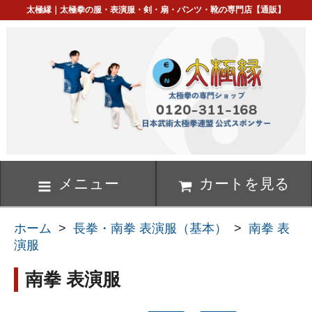
太極縁｜太極拳の服・表演服・剣・扇・パンツ・靴の専門店【通販】
メニュー
カートを見る
ホーム
>
長拳・南拳 表演服（基本）
>
南拳 表
演服
南拳 表演服