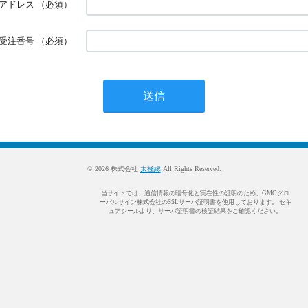
アドレス
（必須）
受注番号
（必須）
© 2026 株式会社
太極縁
All Rights Reserved.
当サイトでは、通信情報の暗号化と実在性の証明のため、GMOグロ
ーバルサイン株式会社のSSLサーバ証明書を使用しております。 セキ
ュアシールより、サーバ証明書の検証結果をご確認ください。