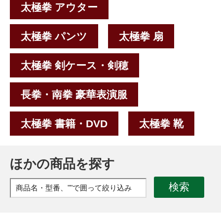
太極拳 アウター
太極拳 パンツ
太極拳 扇
太極拳 剣ケース・剣穂
長拳・南拳 豪華表演服
太極拳 書籍・DVD
太極拳 靴
ほかの商品を探す
検索