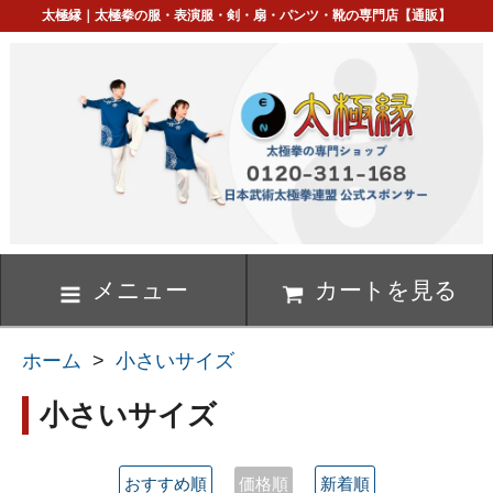
太極縁｜太極拳の服・表演服・剣・扇・パンツ・靴の専門店【通販】
メニュー
カートを見る
ホーム
>
小さいサイズ
小さいサイズ
おすすめ順
価格順
新着順