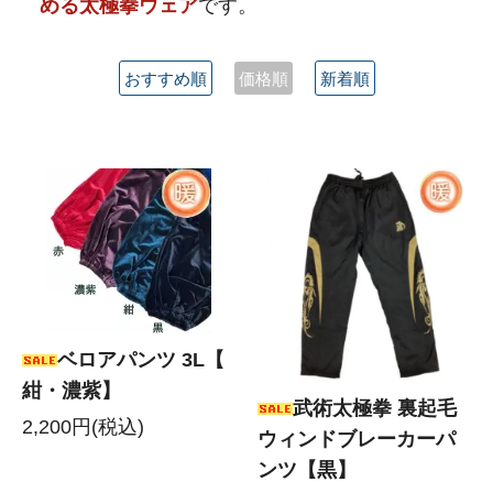
める太極拳ウェア
です。
おすすめ順
価格順
新着順
ベロアパンツ 3L【
紺・濃紫】
武術太極拳 裏起毛
2,200円(税込)
ウィンドブレーカーパ
ンツ【黒】