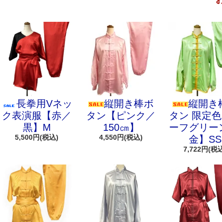
長拳用Vネッ
縦開き棒ボ
縦開き
ク表演服【赤／
タン【ピンク／
タン 限定
黒】M
150㎝】
ーフグリー
5,500円(税込)
4,550円(税込)
金】SS
7,722円(税