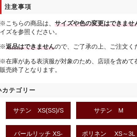
注意事項
※こちらの商品は、
サイズや色の変更はできませ
イズを参照ください。
※
返品はできません
ので、ご了承の上、ご注文く
※在庫がある表演服が対象のため、店頭を含めて
販売終了となります。
小カテゴリー
サテン XS(SS)/S
サテン M
パールリッチ XS-
ポリネン XS～3L