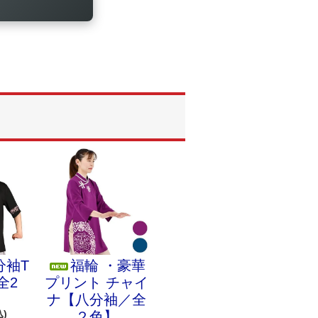
分袖T
福輪 ・豪華
全2
プリント チャイ
ナ【八分袖／全
込)
２色】