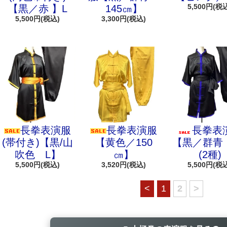
5,500円(税
【黒／赤 】L
145㎝】
5,500円(税込)
3,300円(税込)
長拳表演服
長拳表演服
長拳表
(帯付き)【黒/山
【黄色／150
【黒／群青 
吹色 L】
㎝】
(2種)
5,500円(税込)
3,520円(税込)
5,500円(税
<
1
2
>