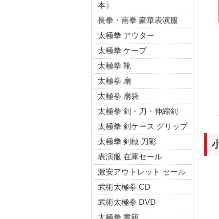
本）
長拳・南拳 豪華表演服
太極拳 アウター
太極拳 ケープ
太極拳 靴
太極拳 扇
太極拳 扇袋
太極拳 剣・刀・伸縮剣
太極拳 剣ケース グリップ
太極拳 剣穂 刀彩
表演服 在庫セール
激安アウトレット セール
武術太極拳 CD
武術太極拳 DVD
太極拳 書籍