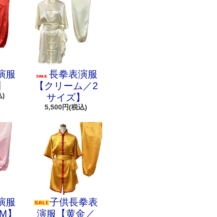
演服
長拳表演服
】
【クリーム／2
込)
サイズ】
5,500円(税込)
演服
子供長拳表
M】
演服【黄金／