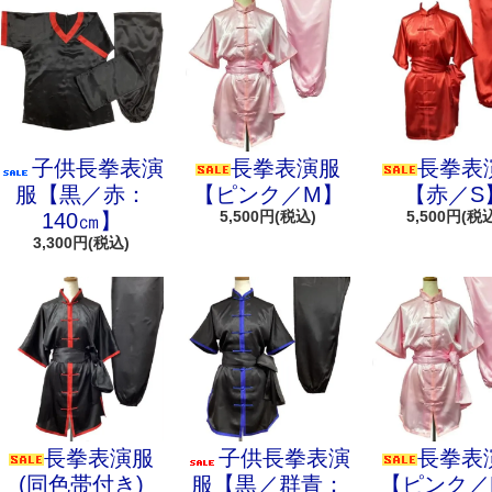
子供長拳表演
長拳表演服
長拳表
服【黒／赤：
【ピンク／M】
【赤／S
5,500円(税込)
5,500円(税
140㎝】
3,300円(税込)
長拳表演服
子供長拳表演
長拳表
(同色帯付き)
服【黒／群青：
【ピンク／