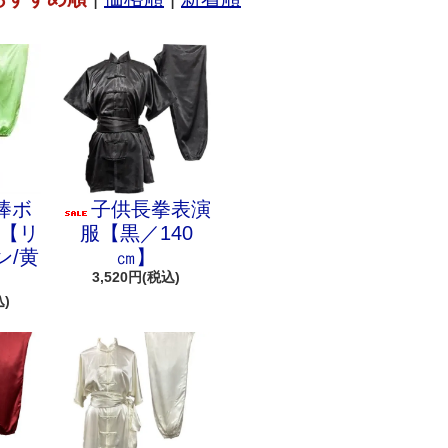
棒ボ
子供長拳表演
色【リ
服【黒／140
ン/黄
㎝】
3,520円(税込)
込)