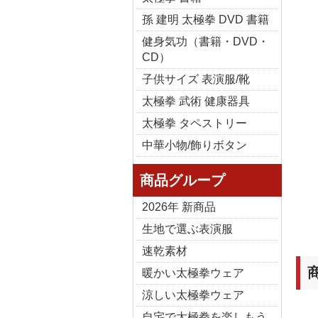
孫 建明 太極拳 DVD 書籍
健身気功（書籍・DVD・
CD）
子供サイズ 表演服/靴
太極拳 武術 健康器具
太極拳 タペストリー
中華小物/飾りボタン
商品グループ
2026年 新商品
生地で選ぶ表演服
速乾素材
暖かい太極拳ウェア
涼しい太極拳ウェア
自宅で太極拳を楽しもう