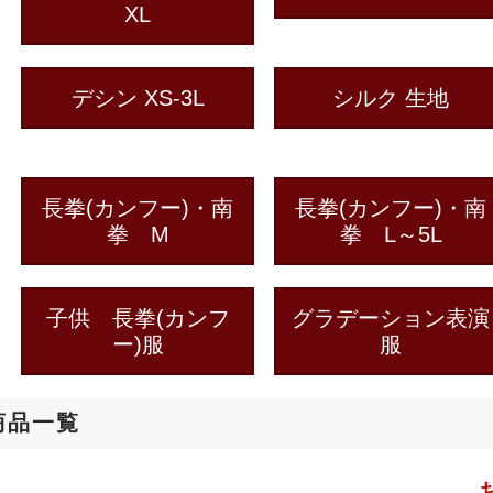
XL
デシン XS-3L
シルク 生地
長拳(カンフー)・南
長拳(カンフー)・南
拳 M
拳 L～5L
子供 長拳(カンフ
グラデーション表演
ー)服
服
商品一覧