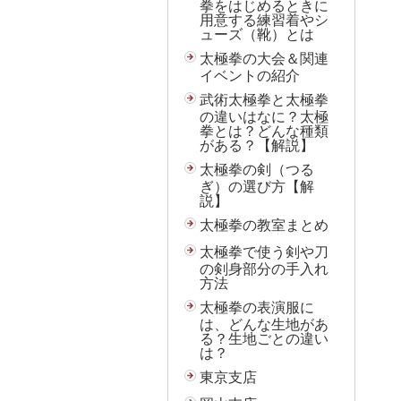
拳をはじめるときに
用意する練習着やシ
ューズ（靴）とは
太極拳の大会＆関連
イベントの紹介
武術太極拳と太極拳
の違いはなに？太極
拳とは？どんな種類
がある？【解説】
太極拳の剣（つる
ぎ）の選び方【解
説】
太極拳の教室まとめ
太極拳で使う剣や刀
の剣身部分の手入れ
方法
太極拳の表演服に
は、どんな生地があ
る？生地ごとの違い
は？
東京支店