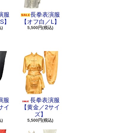
演服
長拳表演服
S】
【オフ白／L】
込)
5,500円(税込)
演服
長拳表演服
サイ
【黄金／2サイ
ズ】
込)
5,500円(税込)