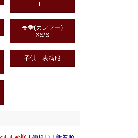
LL
長拳(カンフー)
XS/S
子供 表演服
おすすめ順
|
価格順
|
新着順