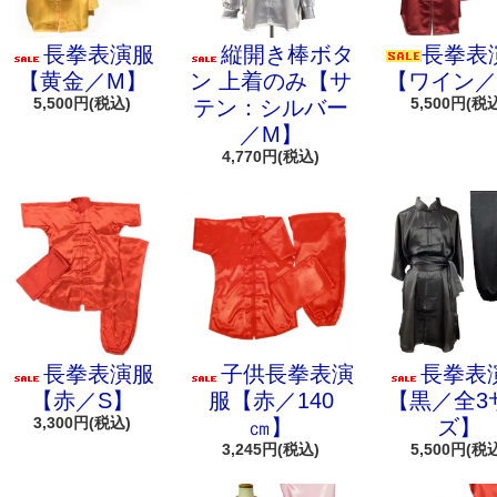
長拳表演服
縦開き棒ボタ
長拳表
【黄金／M】
ン 上着のみ【サ
【ワイン／
5,500円(税込)
5,500円(税
テン：シルバー
／M】
4,770円(税込)
長拳表演服
子供長拳表演
長拳表
【赤／S】
服【赤／140
【黒／全3
3,300円(税込)
㎝】
ズ】
3,245円(税込)
5,500円(税