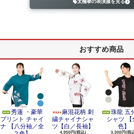
太極拳の表演服を見る
おすすめ商品
秀蓮 ・豪華
麻混花柄 刺
珠龍 五
プリント チャイ
繍チャイナシャ
シャツ 【
ナ 【八分袖／全
ツ【白／長袖】
色】
4,950円(税込)
3,300円(税
２色】