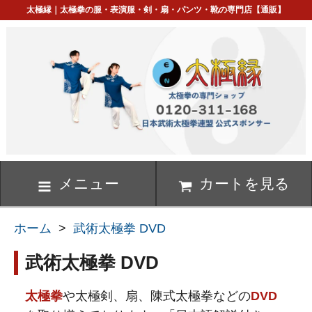
太極縁｜太極拳の服・表演服・剣・扇・パンツ・靴の専門店【通販】
メニュー
カートを見る
ホーム
>
武術太極拳 DVD
武術太極拳 DVD
太極拳
や太極剣、扇、陳式太極拳などの
DVD