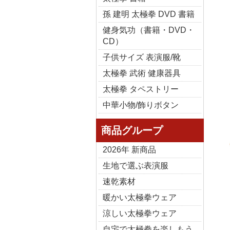
孫 建明 太極拳 DVD 書籍
健身気功（書籍・DVD・
CD）
子供サイズ 表演服/靴
太極拳 武術 健康器具
太極拳 タペストリー
中華小物/飾りボタン
商品グループ
2026年 新商品
生地で選ぶ表演服
速乾素材
暖かい太極拳ウェア
涼しい太極拳ウェア
自宅で太極拳を楽しもう