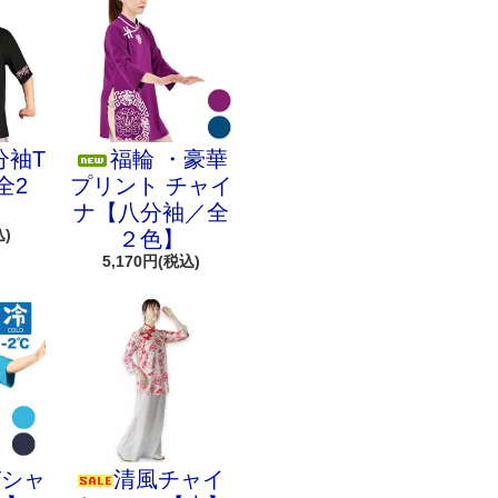
分袖T
福輪 ・豪華
全2
プリント チャイ
ナ【八分袖／全
込)
２色】
5,170円(税込)
Tシャ
清風チャイ