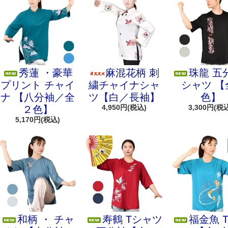
秀蓮 ・豪華
麻混花柄 刺
珠龍 五
プリント チャイ
繍チャイナシャ
シャツ 【
ナ 【八分袖／全
ツ【白／長袖】
色】
4,950円(税込)
3,300円(税
２色】
5,170円(税込)
和柄 ・ チャ
寿鶴 Tシャツ
福金魚 