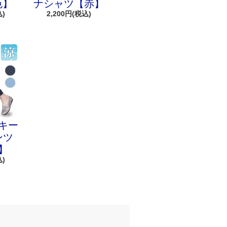
色】
ナシャツ【赤】
込)
2,200円(税込)
キー
ンツ
】
込)