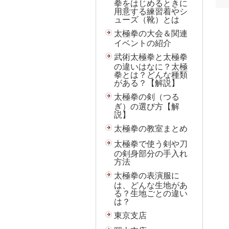
拳をはじめるときに
用意する練習着やシ
ューズ（靴）とは
太極拳の大会＆関連
イベントの紹介
武術太極拳と太極拳
の違いはなに？太極
拳とは？どんな種類
がある？【解説】
太極拳の剣（つる
ぎ）の選び方【解
説】
太極拳の教室まとめ
太極拳で使う剣や刀
の剣身部分の手入れ
方法
太極拳の表演服に
は、どんな生地があ
る？生地ごとの違い
は？
東京支店