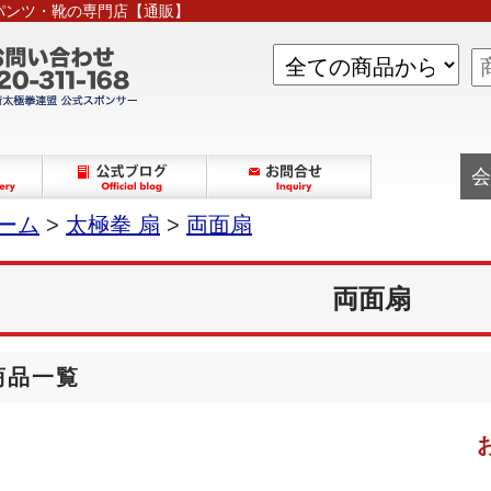
パンツ・靴の専門店【通販】
会
ーム
>
太極拳 扇
>
両面扇
両面扇
商品一覧